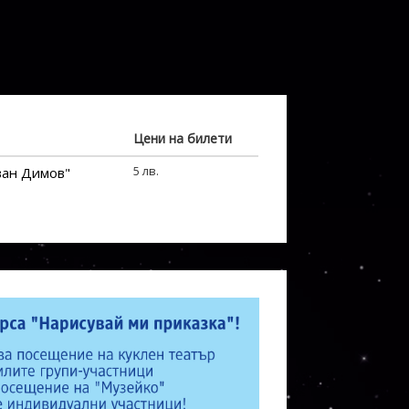
Цени на билети
5 лв.
ван Димов"