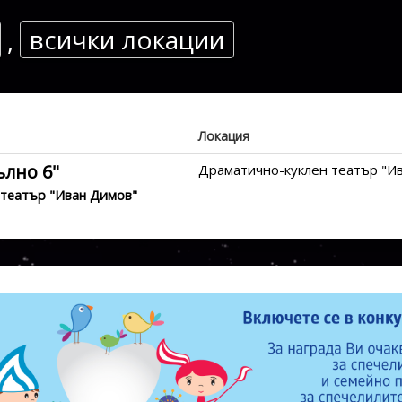
всички локации
,
Локация
ълно 6"
Драматично-куклен театър "И
 театър "Иван Димов"