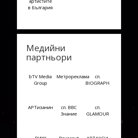
артистите
в България
Медийни
партньори
bTV Media
Метрореклама
сп.
Group
BIOGRAPH
АРТизанин
cп. BBC
сп.
Знание
GLAMOUR