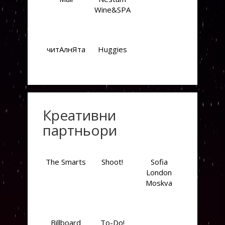
Wine&SPA
читАлнЯта
Huggies
Креативни
партньори
The Smarts
Shoot!
Sofia
London
Moskva
Billboard
To-Do!