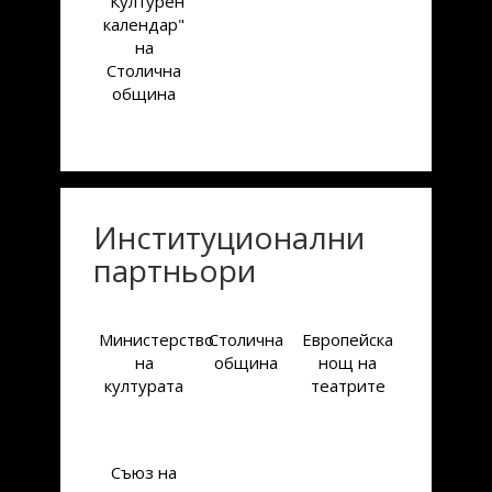
"Културен
календар"
на
Столична
община
Институционални
партньори
Министерство
Столична
Европейска
на
община
нощ на
културата
театрите
Съюз на