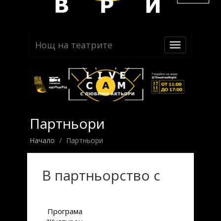
Нощ на театрите
Toggle
navigation
Партньори
Начало
Партньори
В партньорство с
Програма