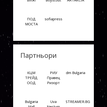
ВИЖ!
Boyscout
ARTAKCIA
ПОД
sofiapress
МОСТА
Партньори
КЦМ
РИУ
dm Bulgaria
ТРЕЙД
Правец
ООД
Ризорт
Bulgaria
Uva
STREAMER.BG
Mall
Nestum